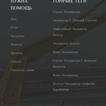
НУЖНА
ГОРЯЧИЕ ТЕГИ
ПОМОЩЬ
Стрела Экскаватора
Дом
Экскаватор С Длинной Стрелой
О нас
Амфибийный Экскаватор
Понтон
Продукты
Экскаватор Понтон
Новости
Ковш Экскаватора
Проекты
Стрела Экскаватора С Большим
Скачать
Вылетом
Связаться с нами
Ковш Экскаватора
Понтон-Экскаватор-Амфибия
Sumitomo