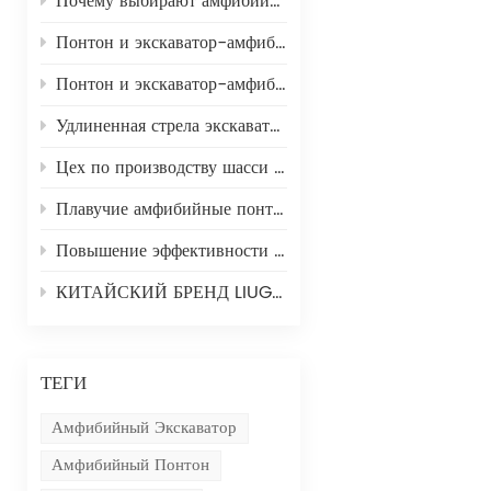
Почему выбирают амфибийный экскаватор?
Понтон и экскаватор-амфибия: повышение эффективности водного строительства
Понтон и экскаватор-амфибия: революция в строительных проектах на воде
Удлиненная стрела экскаватора: расширяем возможности в строительстве
Цех по производству шасси экскаваторов-амфибий
Плавучие амфибийные понтоны: революционизация проектов на водных путях с помощью передовых технологий.
Повышение эффективности работы: преимущества и области применения удлиненных рычагов станков Hengwei Machine.
КИТАЙСКИЙ БРЕНД LIUGONG LG913 СТРЕЛА ДЛЯ СНОСА С ВЫСОКИМ ВЫСОТОМ ВЫСОТА 13,5 М
ТЕГИ
Амфибийный Экскаватор
Амфибийный Понтон