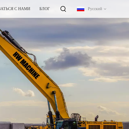
ЗАТЬСЯ С НАМИ
БЛОГ
Русский
English
français
русский
español
português
中文