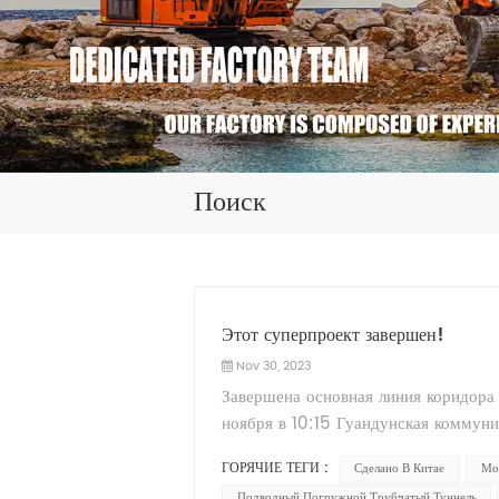
Поиск
Этот суперпроект завершен!
Nov 30, 2023
Завершена основная линия коридора
ноября в 10:15 Гуандунская коммуни
Шэньчжэнь-Чжуншань, крупного нац
ГОРЯЧИЕ ТЕГИ :
Сделано В Китае
Мо
Чжуншань — это морской канал, со
Подводный Погружной Трубчатый Туннель