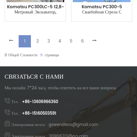
Komatsu PC300LC-5 12,8-
Komatsu PC300-5
Метровый Экскаватор,
Сваебойная Стрела С
Приводной Цилиндр Стрелы
Двойным Гидравлическим
Сваи 130*190
Цилиндром В Средней Части
Рукоятки
1
2
3
4
5
6
В Общей Сложности
6
Страницы
СВЯЗАТЬСЯ С НАМИ
Мы онлайн 7*24 часа, чтобы ответить на все ваши вопросы
Тел. :
+86-13606966360
Тел. :
+86-15160503591
Электронная почта : gswendless@gmail.com
Электронная почта : 369616713@qq.com