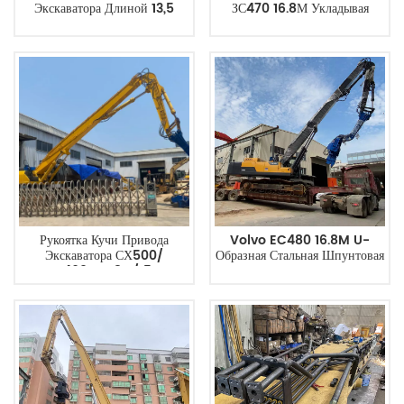
Экскаватора Длиной 13,5
ЗС470 16.8М Укладывая
Метра И Грузоподъемностью
Прямую Руку
45-50 Тонн Имеет Глубину
Забивки Свай Для Cat350
Рукоятка Кучи Привода
Volvo EC480 16.8M U-
Экскаватора СХ500/
Образная Стальная Шпунтовая
СХ460ХД 18М/15М
Свая С Длинной Рукой
Изготовленная На Заказ
Стрела Изгиб 12 Градусов