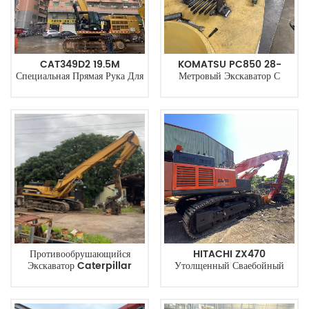
CAT349D2 19.5M
KOMATSU PC850 28-
Специальная Прямая Рука Для
Метровый Экскаватор С
Сваебойного Оборудования
Фиксированным
Фундаментом Для
Строительства Свайных
Рычагов
Противообрушающийся
HITACHI ZX470
Экскаватор Caterpillar
Утолщенный Сваебойный
CAT330L 12M Свайный
Рычаг Для Тяжелых Условий
Рычаг
Эксплуатации