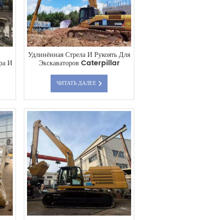
Удлинённая Стрела И Рукоять Для
ра И
Экскаваторов Caterpillar
Тонн
CAT345DL
 Для
ЧИТАТЬ ДАЛЕЕ