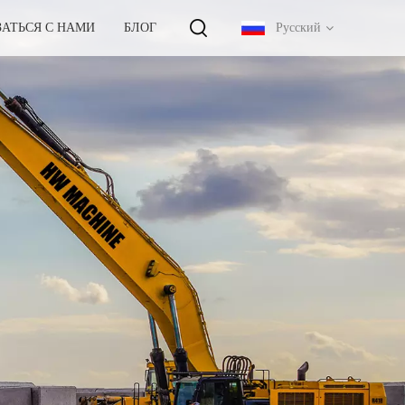
ЗАТЬСЯ С НАМИ
БЛОГ
Русский
English
français
русский
español
português
中文