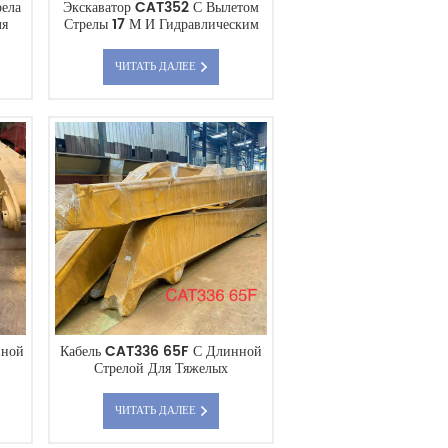
рела
Экскаватор CAT352 С Вылетом
ля
Стрелы 17 М И Гидравлическим
Ковшом-Захватом.
ЧИТАТЬ ДАЛЕЕ
иной
Кабель CAT336 65F С Длинной
Стрелой Для Тяжелых
мая
Строительных Работ, Прямые
ость
Поставки С Китайского Завода.
ЧИТАТЬ ДАЛЕЕ
и.