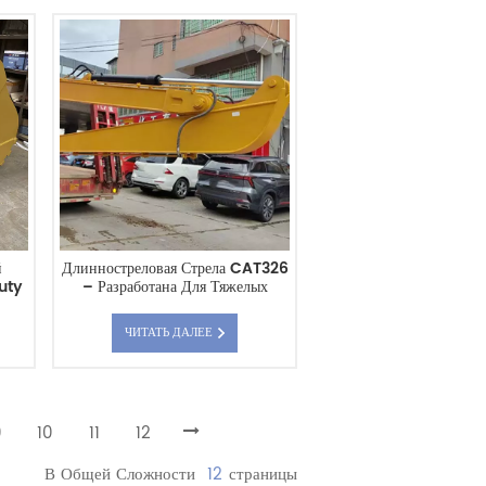
й
Длинностреловая Стрела CAT326
uty
– Разработана Для Тяжелых
Земляных Работ, Поставляется
Напрямую С Завода.
ЧИТАТЬ ДАЛЕЕ
9
10
11
12
В Общей Сложности
12
Страницы