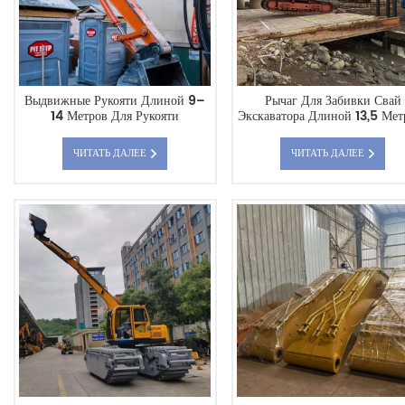
Выдвижные Рукояти Длиной 9–
Рычаг Для Забивки Свай
14 Метров Для Рукояти
Экскаватора Длиной 13,5 Мет
Экскаватора Cat 325-7,
Грузоподъемностью 45-50 
Улучшенные Возможности
Имеет Глубину Забивки Свай
ЧИТАТЬ ДАЛЕЕ
ЧИТАТЬ ДАЛЕЕ
Копания
Cat350