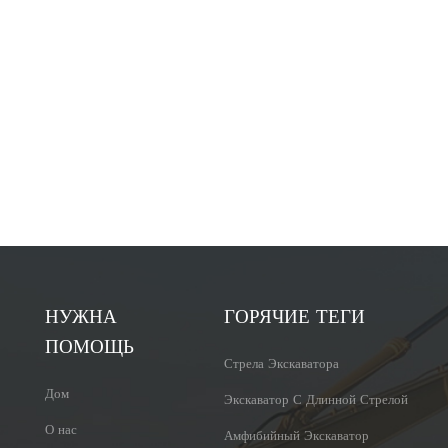
НУЖНА
ГОРЯЧИЕ ТЕГИ
ПОМОЩЬ
Стрела Экскаватора
Дом
Экскаватор С Длинной Стрелой
О нас
Амфибийный Экскаватор