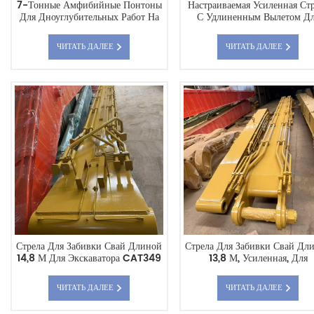
7-Тонные Амфибийные Понтоны
Настраиваемая Усиленная Ст
Для Дноуглубительных Работ На
С Удлиненным Вылетом Д
Реке Цзингун JG75
Экскаватора CAT352
ЧИТАТЬ ДАЛЕЕ
ЧИТАТЬ ДАЛЕЕ
Стрела Для Забивки Свай Длиной
Стрела Для Забивки Свай Дл
14,8 М Для Экскаватора CAT349
13,8 М, Усиленная, Для
Экскаватора CAT 336E, Пря
Поставка С Завода, Возможн
ЧИТАТЬ ДАЛЕЕ
ЧИТАТЬ ДАЛЕЕ
Индивидуальной Настройк