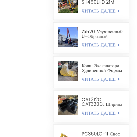
Объемом 1,8 Куб.
SH490LHD 21M
Удлиненный
ЧИТАТЬ ДАЛЕЕ
Экскаватор Для
Крепления И
Бурения Стальных
Шпунтовых Свай
Zx520 Улучшенный
U-Образный
Забивной Рычаг Для
ЧИТАТЬ ДАЛЕЕ
Стальных
Шпунтовых Свай
Длиной 19,8 М
Ковш Экскаватора
Удлиненной Формы
- Карьерный Ковш
ЧИТАТЬ ДАЛЕЕ
CAT312C
CAT320DL Ширина
Выравнивающего
ЧИТАТЬ ДАЛЕЕ
Ковша 1200–1300
Мм
PC360LC-11 Снос