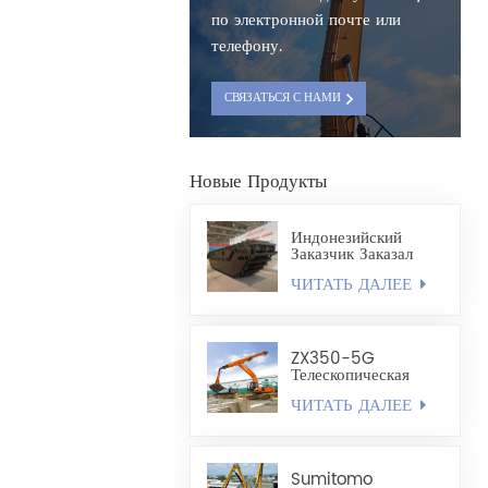
по электронной почте или
телефону.
СВЯЗАТЬСЯ С НАМИ
Новые Продукты
Индонезийский
Заказчик Заказал
Полностью
ЧИТАТЬ ДАЛЕЕ
Плавающее Шасси
Экскаватора-
Амфибии HX220
ZX350-5G
Телескопическая
Стрела,
ЧИТАТЬ ДАЛЕЕ
Изготовленный По
Индивидуальному
Заказу, Легкий
Грейфер
Ракушечного Типа
Sumitomo