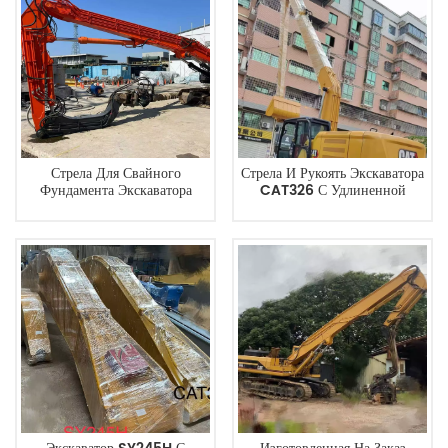
Стрела Для Свайного
Стрела И Рукоять Экскаватора
Фундамента Экскаватора
CAT326 С Удлиненной
ZX210, Китайский
Стрелой Для
Производитель.
Дноуглубительных Работ И
Глубокой Выемки Грунта.