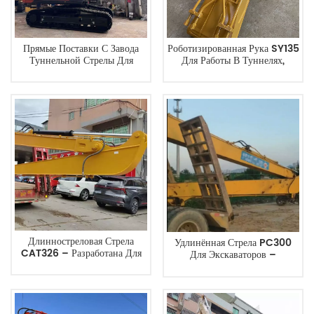
Прямые Поставки С Завода
Роботизированная Рука SY135
Туннельной Стрелы Для
Для Работы В Туннелях,
Экскаватора ZX300,
Подвалах И Замкнутых
Предназначенной Для
Пространствах.
Тяжелых Строительных Работ,
От Китайского Производителя.
Длинностреловая Стрела
Удлинённая Стрела PC300
CAT326 – Разработана Для
Для Экскаваторов –
Тяжелых Земляных Работ,
Максимальная Дальность
Поставляется Напрямую С
Действия И Эффективность В
Завода.
Строительстве.