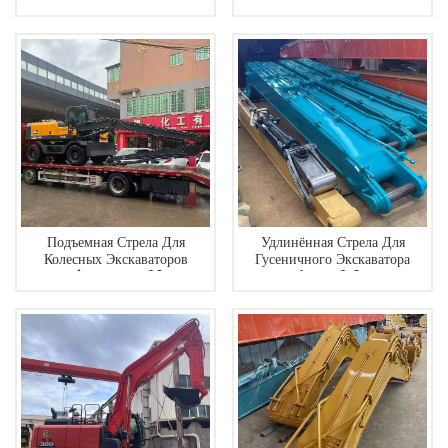
Коротким Вылетом Стрелы.
Поставка Напрямую От
Производителя.
Подъемная Стрела Для
Удлинённая Стрела Для
Колесных Экскаваторов
Гусеничного Экскаватора
Xinyuan C120
Sunward SWE210 Компании
Hengwei Machine