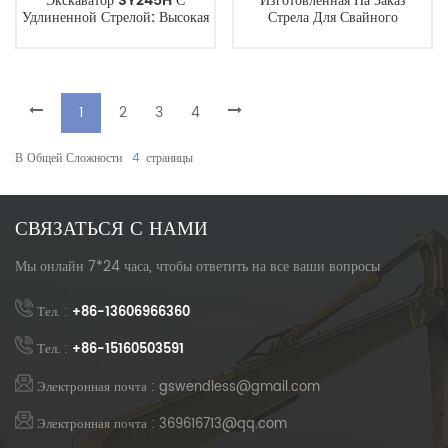
Экскаватор SY245H С
Изготовленная На Заказ
Удлиненной Стрелой: Высокая
Стрела Для Свайного
Эффективность И
Фундамента Экскаватора
Долговечность Для
CAT330L, Прямые Поставки С
Дноуглубительных И
Завода.
Строительных Работ.
1
2
3
4
В Общей Сложности
4
Страницы
СВЯЗАТЬСЯ С НАМИ
Мы онлайн 7*24 часа, чтобы ответить на все ваши вопросы
Тел. :
+86-13606966360
Тел. :
+86-15160503591
Электронная почта : gswendless@gmail.com
Электронная почта : 369616713@qq.com