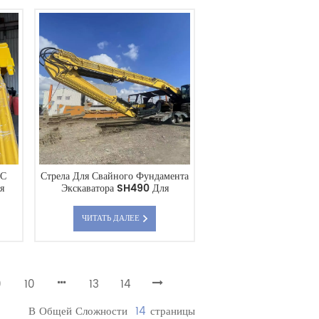
 С
Стрела Для Свайного Фундамента
я
Экскаватора SH490 Для
И
Эффективного Выполнения
Свайных Работ И Устройств
ЧИТАТЬ ДАЛЕЕ
Фундаментов. Мощная
Конструкция, Прямые Поставки С
Завода.
9
10
13
14
В Общей Сложности
14
Страницы