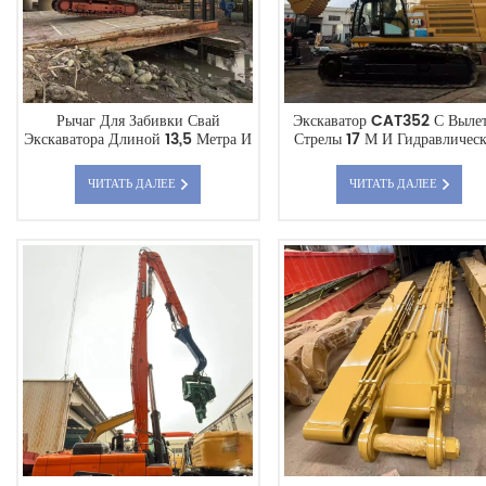
Рычаг Для Забивки Свай
Экскаватор CAT352 С Выле
Экскаватора Длиной 13,5 Метра И
Стрелы 17 М И Гидравличес
Грузоподъемностью 45-50 Тонн
Ковшом-Захватом.
Имеет Глубину Забивки Свай Для
ЧИТАТЬ ДАЛЕЕ
ЧИТАТЬ ДАЛЕЕ
Cat350