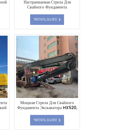
иной
Настраиваемая Стрела Для
Свайного Фундамента
мая
Экскаватора CAT340 Для
ость
Тяжелых Работ, Прямые Поставки
ЧИТАТЬ ДАЛЕЕ
и.
С Завода.
ента
Мощная Стрела Для Свайного
ский
Фундамента Экскаватора HX520,
Прямая Поставка С Завода.
ЧИТАТЬ ДАЛЕЕ