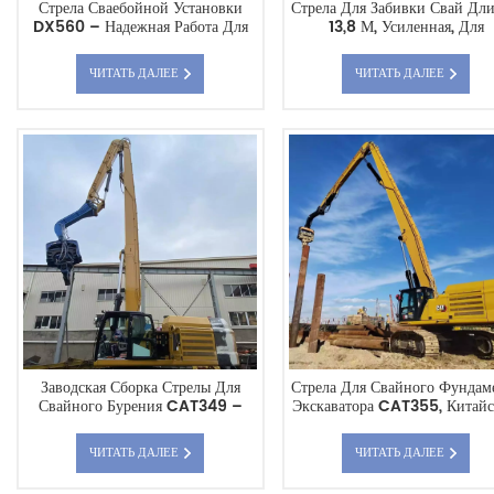
Стрела Сваебойной Установки
Стрела Для Забивки Свай Дл
DX560 – Надежная Работа Для
13,8 М, Усиленная, Для
Тяжелых Фундаментных Работ.
Экскаватора CAT 336E, Пря
Прямые Поставки С Завода.
Поставка С Завода, Возможн
ЧИТАТЬ ДАЛЕЕ
ЧИТАТЬ ДАЛЕЕ
Возможность Индивидуальной
Индивидуальной Настройк
Настройки.
Заводская Сборка Стрелы Для
Стрела Для Свайного Фундам
Свайного Бурения CAT349 –
Экскаватора CAT355, Китай
Разработана Для Сложных Задач.
Производитель.
Производитель: Китай.
ЧИТАТЬ ДАЛЕЕ
ЧИТАТЬ ДАЛЕЕ