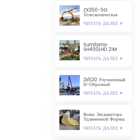
ZX350-5G
Телескопическая
Стрела,
ЧИТАТЬ ДАЛЕЕ
Изготовленный По
Индивидуальному
Заказу, Легкий
Грейфер
Ракушечного Типа
Sumitomo
Объемом 1,8 Куб.
SH490LHD 21M
Удлиненный
ЧИТАТЬ ДАЛЕЕ
Экскаватор Для
Крепления И
Бурения Стальных
Шпунтовых Свай
Zx520 Улучшенный
U-Образный
Забивной Рычаг Для
ЧИТАТЬ ДАЛЕЕ
Стальных
Шпунтовых Свай
Длиной 19,8 М
Ковш Экскаватора
Удлиненной Формы
- Карьерный Ковш
ЧИТАТЬ ДАЛЕЕ