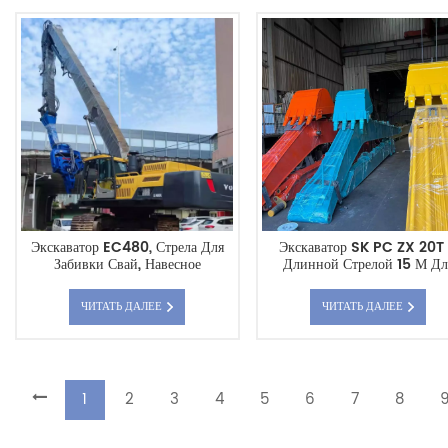
Экскаватор EC480, Стрела Для
Экскаватор SK PC ZX 20T
Забивки Свай, Навесное
Длинной Стрелой 15 М Дл
Оборудование Для Тяжелых Работ
Дноуглубительных Работ 
По Забивке Свай.
Глубокой Выемки Грунта.
ЧИТАТЬ ДАЛЕЕ
ЧИТАТЬ ДАЛЕЕ
1
2
3
4
5
6
7
8