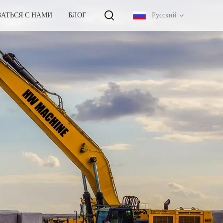
ЗАТЬСЯ С НАМИ
БЛОГ
Русский
English
français
русский
español
português
中文