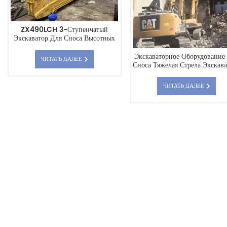
ZX490LCH 3-Ступенчатый
Экскаватор Для Сноса Высотных
Зданий Высотой 23,5 М С
Длинной Стрелой
Экскаваторное Оборудование
ЧИТАТЬ ДАЛЕЕ
Сноса Тяжелая Стрела Экскава
С Большим Вылетом
ЧИТАТЬ ДАЛЕЕ