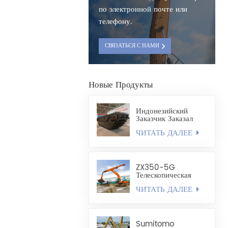
по электронной почте или
телефону.
СВЯЗАТЬСЯ С НАМИ
Новые Продукты
Индонезийский
Заказчик Заказал
Полностью
ЧИТАТЬ ДАЛЕЕ
Плавающее Шасси
Экскаватора-
Амфибии HX220
ZX350-5G
Телескопическая
Стрела,
ЧИТАТЬ ДАЛЕЕ
Изготовленный По
Индивидуальному
Заказу, Легкий
Грейфер
Ракушечного Типа
Sumitomo