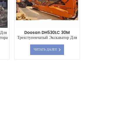
 Для
Doosan DH530LC 30M
тора
Трехступенчатый Экскаватор Для
Сноса Высотных Зданий
ЧИТАТЬ ДАЛЕЕ