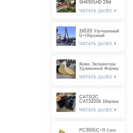
Объемом 1,8 Куб.
SH490LHD 21M
Удлиненный
ЧИТАТЬ ДАЛЕЕ
Экскаватор Для
Крепления И
Бурения Стальных
Шпунтовых Свай
Zx520 Улучшенный
U-Образный
Забивной Рычаг Для
ЧИТАТЬ ДАЛЕЕ
Стальных
Шпунтовых Свай
Длиной 19,8 М
Ковш Экскаватора
Удлиненной Формы
- Карьерный Ковш
ЧИТАТЬ ДАЛЕЕ
CAT312C
CAT320DL Ширина
Выравнивающего
ЧИТАТЬ ДАЛЕЕ
Ковша 1200–1300
Мм
PC360LC-11 Снос