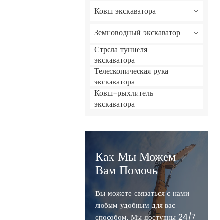
Ковш экскаватора
Земноводный экскаватор
Стрела туннеля
экскаватора
Телескопическая рука
экскаватора
Ковш-рыхлитель
экскаватора
Как Мы Можем
Вам Помочь
Вы можете связаться с нами
любым удобным для вас
способом. Мы доступны 24/7