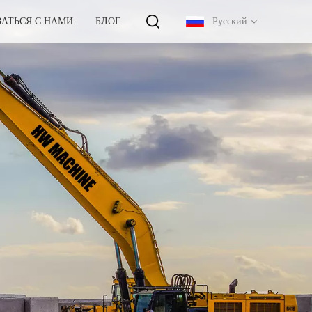
ЗАТЬСЯ С НАМИ
БЛОГ
Русский
English
français
русский
español
português
中文