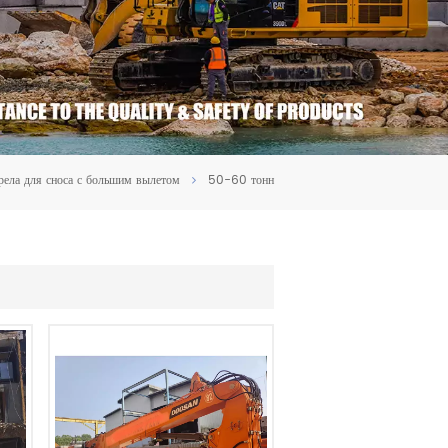
рела для сноса с большим вылетом
50-60 тонн