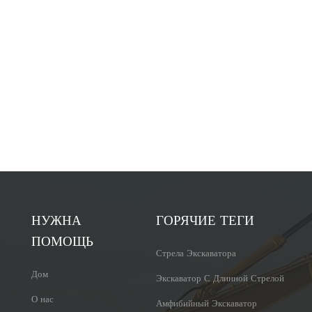
НУЖНА
ГОРЯЧИЕ ТЕГИ
ПОМОЩЬ
Стрела Экскаватора
Дом
Экскаватор С Длинной Стрелой
О нас
Амфибийный Экскаватор