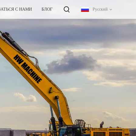
ЗАТЬСЯ С НАМИ
БЛОГ
Русский
English
français
русский
español
português
中文