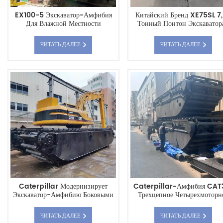
EX100-5 Экскаватор-Амфибия
Китайский Бренд XE75SL 7
Для Влажной Местности
Тонный Понтон Экскаватор
Амфибии
ЧИТАТЬ ДАЛЕЕ
ЧИТАТЬ ДАЛЕЕ
Caterpillar Модернизирует
Caterpillar-Амфибия CAT
Экскаватор-Амфибию Боковыми
Трехцепное Четырехмоторн
Понтонами
Шасси
ЧИТАТЬ ДАЛЕЕ
ЧИТАТЬ ДАЛЕЕ