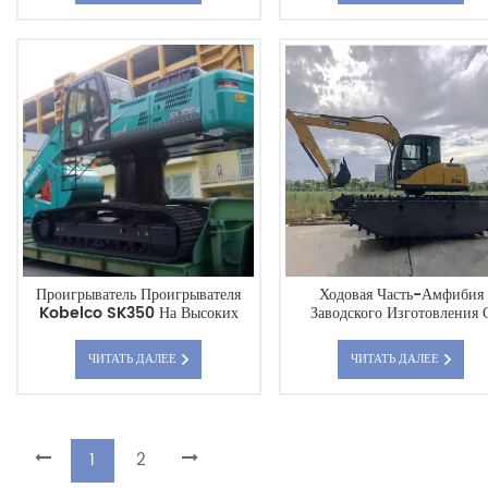
Проигрыватель Проигрывателя
Ходовая Часть-Амфибия
Kobelco SK350 На Высоких
Заводского Изготовления 
Ножках И Длинном Кронштейне
Боковым Понтоном Для
Экскаватора
ЧИТАТЬ ДАЛЕЕ
ЧИТАТЬ ДАЛЕЕ
1
2