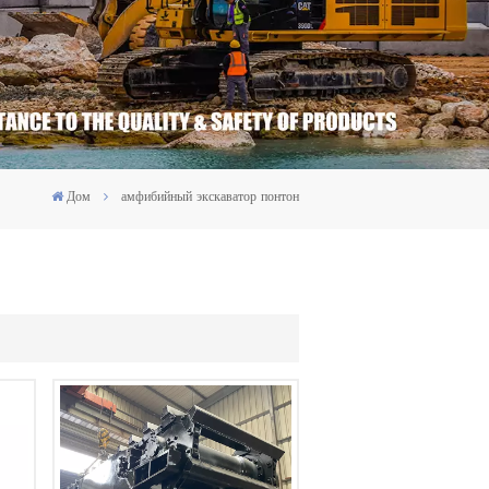
Дом
амфибийный экскаватор понтон