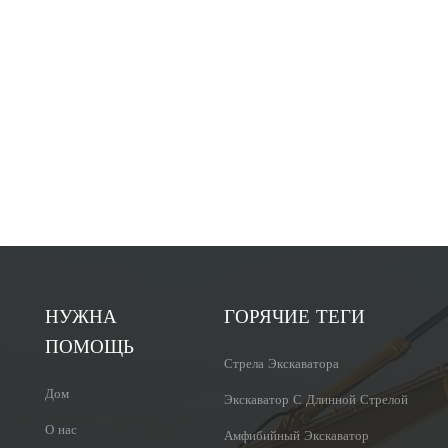
НУЖНА
ГОРЯЧИЕ ТЕГИ
ПОМОЩЬ
Стрела Экскаватора
Дом
Экскаватор С Длинной Стрелой
О нас
Амфибийный Экскаватор