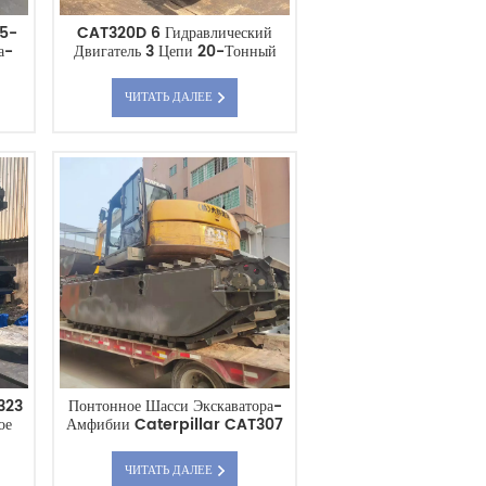
,5-
CAT320D 6 Гидравлический
а-
Двигатель 3 Цепи 20-Тонный
Понтон-Амфибия
ЧИТАТЬ ДАЛЕЕ
323
Понтонное Шасси Экскаватора-
ое
Амфибии Caterpillar CAT307
Поставляется Со Вспомогательным
Понтонным Баком.
ЧИТАТЬ ДАЛЕЕ