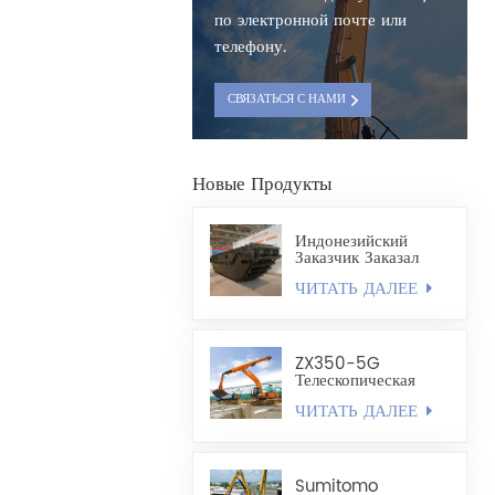
по электронной почте или
телефону.
СВЯЗАТЬСЯ С НАМИ
Новые Продукты
Индонезийский
Заказчик Заказал
Полностью
ЧИТАТЬ ДАЛЕЕ
Плавающее Шасси
Экскаватора-
Амфибии HX220
ZX350-5G
Телескопическая
Стрела,
ЧИТАТЬ ДАЛЕЕ
Изготовленный По
Индивидуальному
Заказу, Легкий
Грейфер
Ракушечного Типа
Sumitomo