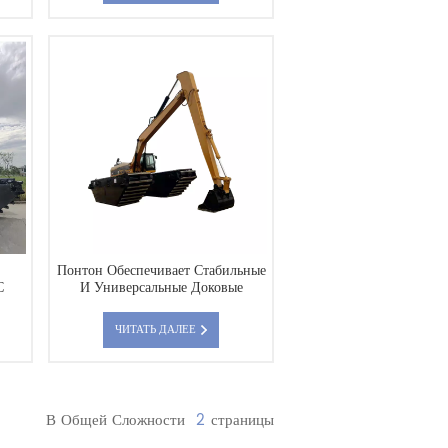
Понтон Обеспечивает Стабильные
С
И Универсальные Доковые
Решения Для Строительных
Проектов На Воде.
ЧИТАТЬ ДАЛЕЕ
В Общей Сложности
2
Страницы