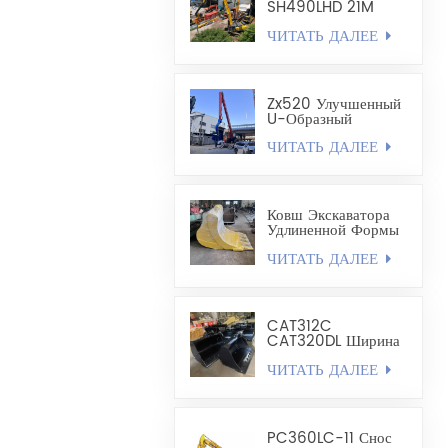
Объемом 1,8 Куб.
SH490LHD 21M
Удлиненный
ЧИТАТЬ ДАЛЕЕ
Экскаватор Для
Крепления И
Бурения Стальных
Шпунтовых Свай
Zx520 Улучшенный
U-Образный
Забивной Рычаг Для
ЧИТАТЬ ДАЛЕЕ
Стальных
Шпунтовых Свай
Длиной 19,8 М
Ковш Экскаватора
Удлиненной Формы
- Карьерный Ковш
ЧИТАТЬ ДАЛЕЕ
CAT312C
CAT320DL Ширина
Выравнивающего
ЧИТАТЬ ДАЛЕЕ
Ковша 1200–1300
Мм
PC360LC-11 Снос