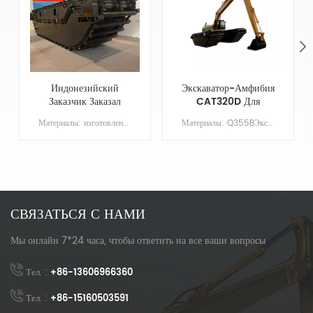
Индонезийский
Экскаватор-Амфибия
Заказчик Заказал
CAT320D Для
Полностью
Влажной Местности
Материалы: изготовлены из оцинкованных листов морской стали.Экскаваторы-амфибии — это многоцелевые экскаваторы, используемые на суше, мелководье, болотах и глубоких водоемах. В комплект поплавкового оборудования для экскаватора входит:Пара основных понтонов, цепи, гидромоторы, кронштейны экскаватора, 2 балки, комплект маслопроводов
Материалы: Q355BЭкскаваторы-амфибии — это универсальные экскаваторы, используемые на суше, мелководье, болотах и глубоководных участках. Комплект поплавка для экскаватора включаетПара основных понтонов, цепи, гидромоторы, кронштейны экскаватора, 2 балки, комплект маслопроводов
Плавающее Шасси
Экскаватора-
Амфибии HX220
СВЯЗАТЬСЯ С НАМИ
Мы онлайн 7*24 часа, чтобы ответить на все ваши вопросы
Тел. :
+86-13606966360
Тел. :
+86-15160503591