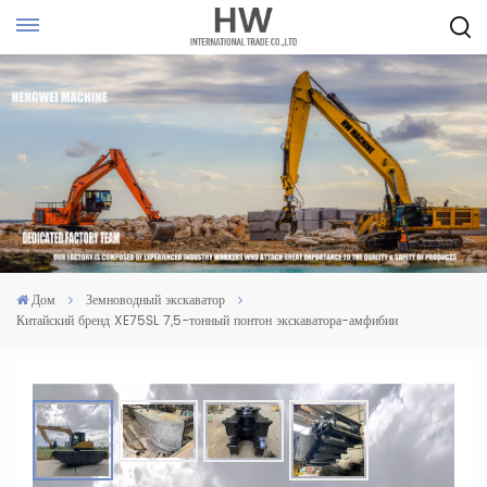
Дом
Земноводный экскаватор
Китайский бренд XE75SL 7,5-тонный понтон экскаватора-амфибии