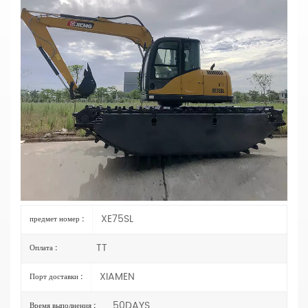
Китайский Бренд XE75SL 7,5-Тонный
Понтон Экскаватора-Амфибии
Материалы: Изготовлены из
оцинкованной листовой корабельной
стали.
Экскаваторы-амфибии — это универсальные
экскаваторы, используемые на суше, мелководье,
болотах и глубоководных участках.
Комплект поплавка для экскаватора включает
Пара основных понтонов, цепи, гидромоторы,
кронштейны экскаватора, 2 балки, комплект
маслопроводов
XE75SL
предмет номер :
TT
Оплата :
XIAMEN
Порт доставки :
50DAYS
Время выполнения :