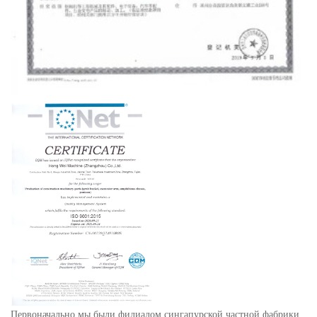
Первоначально мы были филиалом сингапурской частной фабрики