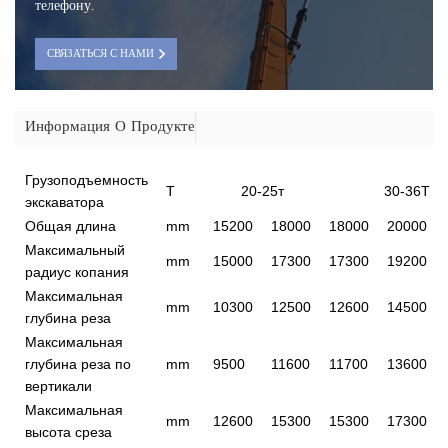
телефону.
СВЯЗАТЬСЯ С НАМИ
Информация О Продукте
Грузоподъемность
T
20-25т
30-36Т
экскаватора
Общая длина
mm
15200
18000
18000
20000
Максимальный
mm
15000
17300
17300
19200
радиус копания
Максимальная
mm
10300
12500
12600
14500
глубина реза
Максимальная
глубина реза по
mm
9500
11600
11700
13600
вертикали
Максимальная
mm
12600
15300
15300
17300
высота среза