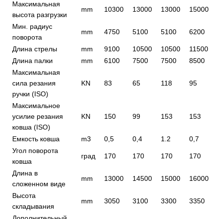
Максимальная
mm
10300
13000
13000
15000
высота разгрузки
Мин. радиус
mm
4750
5100
5100
6200
поворота
Длина стрелы
mm
9100
10500
10500
11500
Длина палки
mm
6100
7500
7500
8500
Максимальная
сила резания
KN
83
65
118
95
ручки (ISO)
Максимальное
усилие резания
KN
150
99
153
153
ковша (ISO)
Емкость ковша
m3
0,5
0,4
1.2
0,7
Угол поворота
град
170
170
170
170
ковша
Длина в
mm
13000
14500
15000
16000
сложенном виде
Высота
mm
3050
3100
3300
3350
складывания
Дополнительный