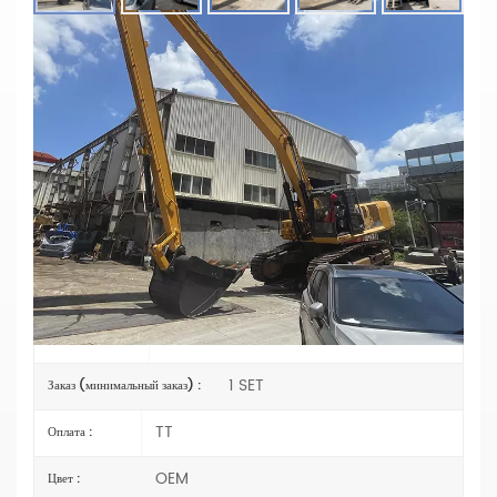
Китайский Бренд Liugong CLG952,
Модификация Стрелы Длиной 22 Метра И
Грузоподъемностью 52 Тонны
Материал: Q690D
Цилиндр: Оригинальный размер
Стрела: 12,5 м
Рукав: 9,5 м
Ковш: 1,2 куб. м
Грунтовка/Покрытие: цинконаполненная грунтовка,
наносимая распылением
CLG952
предмет номер :
1 SET
Заказ (минимальный заказ) :
TT
Оплата :
OEM
Цвет :