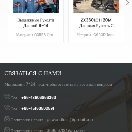
Выдвижные Рукояти
ZX360LCH 20M
Длиной 9–14
Длинная Рукоять С
Метров Для Рукояти
Ковшом Для
Материалы:Q355B Основные параметры Модель КАТ325-7 Длина стрелы XX Длина руки 9 Объем ковша/м&sup3; 0,7 Противовес НЕЗАЧЕМ
Материал: Q690DЦилиндр: Оригинальный размерСтрела: 11,37 мРукав: 8,63 мКовш: 1,5 куб. мГрунтовка/Покрытие: цинконаполненная грунтовка, наносимая распылением
Экскаватора Cat
Выравнивания И
325-7, Улучшенные
Съемными Зубьями
Возможности
Ковша
Копания
СВЯЗАТЬСЯ С НАМИ
Мы онлайн 7*24 часа, чтобы ответить на все ваши вопросы
Тел. :
+86-13606966360
Тел. :
+86-15160503591
Электронная почта : gswendless@gmail.com
Электронная почта : 369616713@qq.com