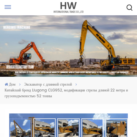
Дом
Экскаватор с длинной стрелой
Китайский бренд Liugong CLG952, модификация стрелы длиной 22 метра и
грузоподъемностью 52 тонны