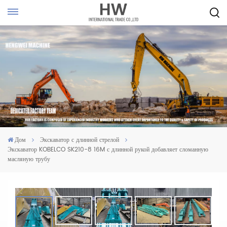
Дом
Экскаватор с длинной стрелой
Экскаватор KOBELCO SK210-8 16M с длинной рукой добавляет сломанную
масляную трубу