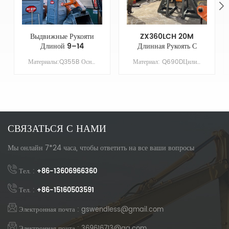
Выдвижные Рукояти
ZX360LCH 20M
Длиной 9–14
Длинная Рукоять С
Метров Для Рукояти
Ковшом Для
Материалы:Q355B Основные параметры Модель КАТ325-7 Длина стрелы XX Длина руки 9 Объем ковша/м&sup3; 0,7 Противовес НЕЗАЧЕМ
Материал: Q690DЦилиндр: Оригинальный размерСтрела: 11,37 мРукав: 8,63 мКовш: 1,5 куб. мГрунтовка/Покрытие: цинконаполненная грунтовка, наносимая распылением
Экскаватора Cat
Выравнивания И
325-7, Улучшенные
Съемными Зубьями
Возможности
Ковша
Копания
СВЯЗАТЬСЯ С НАМИ
Мы онлайн 7*24 часа, чтобы ответить на все ваши вопросы
Тел. :
+86-13606966360
Тел. :
+86-15160503591
Электронная почта : gswendless@gmail.com
Электронная почта : 369616713@qq.com