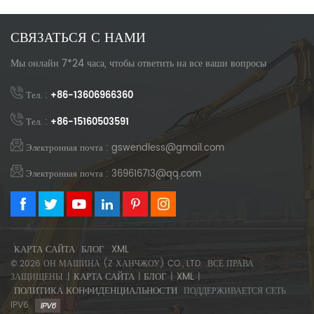
СВЯЗАТЬСЯ С НАМИ
Мы онлайн 7*24 часа, чтобы ответить на все ваши вопросы
Тел. :
+86-13606966360
Тел. :
+86-15160503591
Электронная почта : gswendless@gmail.com
Электронная почта : 369616713@qq.com
КАРТА САЙТА
БЛОГ
XML
© 2026 ОН МАШИНА (Z ХАНЧЖОУ) CO., LTD. .ВСЕ ПРАВА
КАРТА САЙТА
БЛОГ
XML
ЗАЩИЩЕНЫ .|
|
|
|
ПОЛИТИКА КОНФИДЕНЦИАЛЬНОСТИ
ПОДДЕРЖИВАЕТСЯ СЕТЬ
IPV6