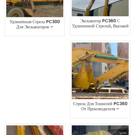
Экскаватор PC360 С
Удлинённая Стрела PC300
Удлиненной Стрелой, Высокой
Для Экскаваторов –
Эффективностью И
Максимальная Дальность
Долговечностью Для
Действия И Эффективность В
Дноуглубительных И
Строительстве.
Строительных Работ.
Стрела Для Тоннелей PC360
От Производителя –
Высококачественное Навесное
Оборудование Для
Экскаваторов,
Предназначенное Для
Тоннельных Работ.