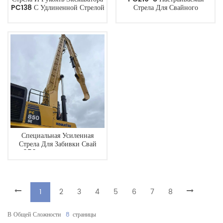
PC138 С Удлиненной Стрелой
Стрела Для Свайного
Для Дноуглубительных Работ
Экскаватора Для
И Глубокой Выемки Грунта.
Строительства Фундаментов,
Прямые Поставки С Завода.
Специальная Усиленная
Стрела Для Забивки Свай
PC850 Для Строительства И
Инфраструктуры.
1
2
3
4
5
6
7
8
В Общей Сложности
8
Страницы