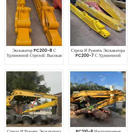
Экскаватор PC200-8 С
Стрела И Рукоять Экскаватора
Удлиненной Стрелой: Высокая
PC200-7 С Удлиненной
Эффективность И
Стрелой Для
Долговечность Для
Дноуглубительных Работ И
Дноуглубительных И
Глубокой Выемки Грунта.
Строительных Работ.
Стрела И Рукоять Экскаватора
PC210-8 Настраиваемая