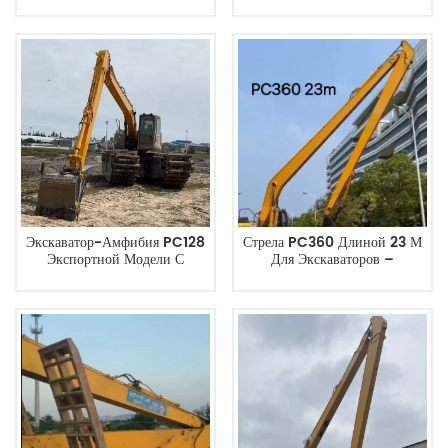
Экскаватор Komatsu PC360
Эффективность И
Объемом 1,5 М³
Долговечность Для
Дноуглубительных И
Строительных Работ.
Экскаватор-Амфибия PC128
Стрела PC360 Длиной 23 М
Экспортной Модели С
Для Экскаваторов –
Удлиненной Стрелой.
Разработана Для
Высокопроизводительных
Земляных Работ.