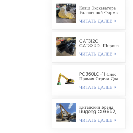
Ковш Экскаватора
Удлиненной Формы
- Карьерный Ковш
ЧИТАТЬ ДАЛЕЕ
CAT312C
CAT320DL Ширина
Выравнивающего
ЧИТАТЬ ДАЛЕЕ
Ковша 1200–1300
Мм
PC360LC-11 Снос
Прямая Стрела Для
Увеличения Вылета
ЧИТАТЬ ДАЛЕЕ
Китайский Бренд
Liugong CLG952,
Модификация
ЧИТАТЬ ДАЛЕЕ
Стрелы Длиной 22
Метра И
Грузоподъемностью