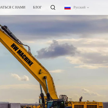
ЗАТЬСЯ С НАМИ
БЛОГ
Русский
English
français
русский
español
português
中文