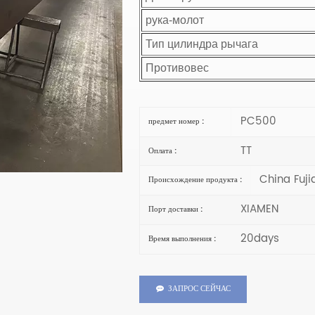
рука-молот
Тип цилиндра рычага
Противовес
PC500
предмет номер :
TT
Оплата :
China Fuji
Происхождение продукта :
XIAMEN
Порт доставки :
20days
Время выполнения :
ЗАПРОС СЕЙЧАС