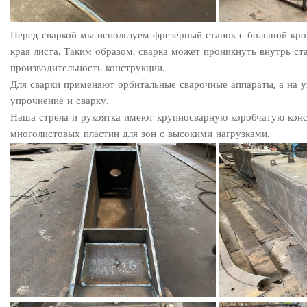
Перед сваркой мы используем фрезерный станок с большой кро
края листа. Таким образом, сварка может проникнуть внутрь ст
производительность конструкции.
Для сварки применяют орбитальные сварочные аппараты, а на у
упрочнение и сварку.
Наша стрела и рукоятка имеют крупносварную коробчатую конс
многолистовых пластин для зон с высокими нагрузками.