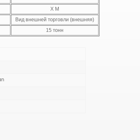
Х М
Вид внешней торговли (внешняя)
15 тонн
an