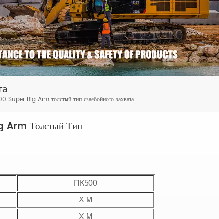
та
 Super Big Arm толстый тип сваебойного захвата
 Arm Толстый Тип
ПК500
Х М
Х М