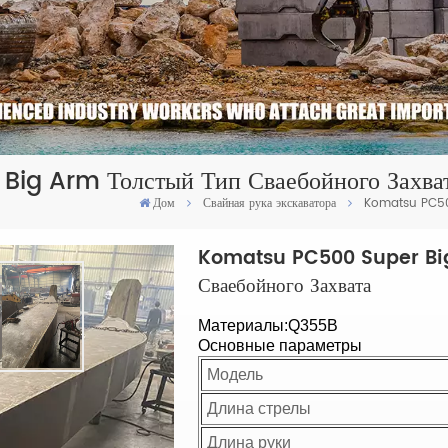
ig Arm Толстый Тип Сваебойного Захва
Дом
Свайная рука экскаватора
Komatsu PC500
Komatsu PC500 Super Big
Сваебойного Захвата
Материалы:Q355B
Основные параметры
Модель
Длина стрелы
Длина руки