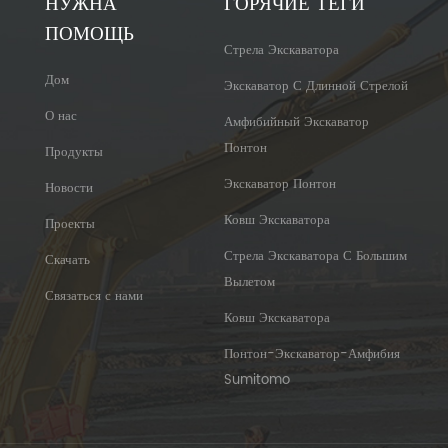
НУЖНА
ГОРЯЧИЕ ТЕГИ
ПОМОЩЬ
Стрела Экскаватора
Дом
Экскаватор С Длинной Стрелой
О нас
Амфибийный Экскаватор
Понтон
Продукты
Экскаватор Понтон
Новости
Ковш Экскаватора
Проекты
Стрела Экскаватора С Большим
Скачать
Вылетом
Связаться с нами
Ковш Экскаватора
Понтон-Экскаватор-Амфибия
Sumitomo