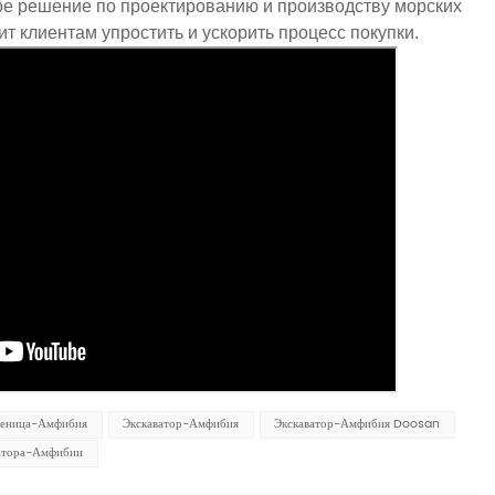
е решение по проектированию и производству морских
ит клиентам упростить и ускорить процесс покупки.
сеница-Амфибия
Экскаватор-Амфибия
Экскаватор-Амфибия Doosan
ватора-Амфибии