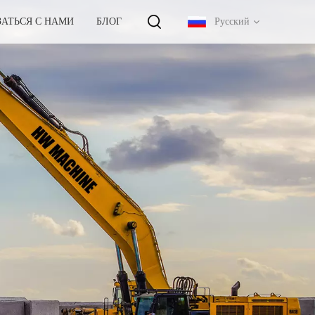
ЗАТЬСЯ С НАМИ
БЛОГ
Русский
English
français
русский
español
português
中文