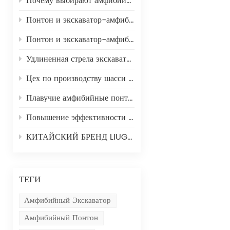
Почему выбирают амфибийный экскаватор?
Понтон и экскаватор-амфибия: повышение эффективности водного строительства
Понтон и экскаватор-амфибия: революция в строительных проектах на воде
Удлиненная стрела экскаватора: расширяем возможности в строительстве
Цех по производству шасси экскаваторов-амфибий
Плавучие амфибийные понтоны: революционизация проектов на водных путях с помощью передовых технологий.
Повышение эффективности работы: преимущества и области применения удлиненных рычагов станков Hengwei Machine.
КИТАЙСКИЙ БРЕНД LIUGONG LG913 СТРЕЛА ДЛЯ СНОСА С ВЫСОКИМ ВЫСОТОМ ВЫСОТА 13,5 М
ТЕГИ
Амфибийный Экскаватор
Амфибийный Понтон