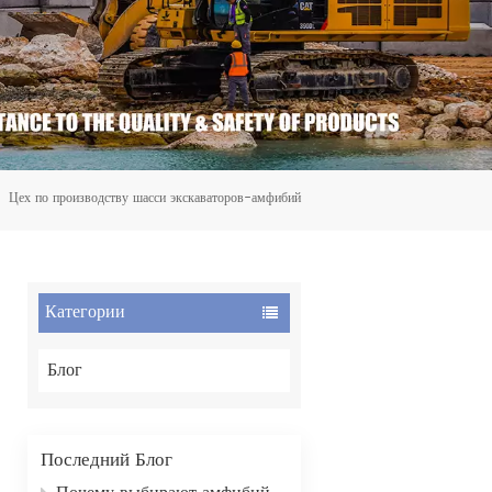
Цех по производству шасси экскаваторов-амфибий
Категории
Блог
Последний Блог