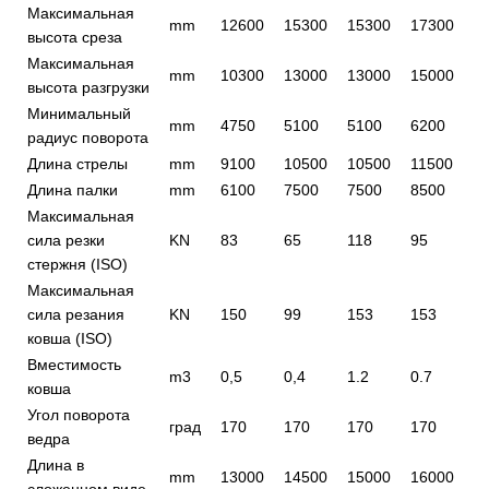
Максимальная
mm
12600
15300
15300
17300
1
высота среза
Максимальная
mm
10300
13000
13000
15000
1
высота разгрузки
Минимальный
mm
4750
5100
5100
6200
6
радиус поворота
Длина стрелы
mm
9100
10500
10500
11500
1
Длина палки
mm
6100
7500
7500
8500
9
Максимальная
сила резки
KN
83
65
118
95
8
стержня (ISO)
Максимальная
сила резания
KN
150
99
153
153
1
ковша (ISO)
Вместимость
m3
0,5
0,4
1.2
0.7
0,
ковша
Угол поворота
град
170
170
170
170
1
ведра
Длина в
mm
13000
14500
15000
16000
1
сложенном виде