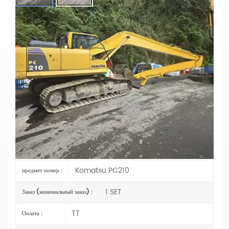
Экскаватор PC210 С Удлиненной Стрелой |
Специально Разработанная Удлиненная Стрела
Для Дноуглубительных Работ И Земляных
Работ На Реках
Материал: Q355B
Цилиндр: Оригинальный размер
Бум: OEM
Рычаг: OEM
Объем ковша: 0,4 куб. м.
Грунтовка/Покрытие: Напыляемая цинкосодержащая
грунтовка.
Komatsu PC210
предмет номер :
1 SET
Заказ (минимальный заказ) :
TT
Оплата :