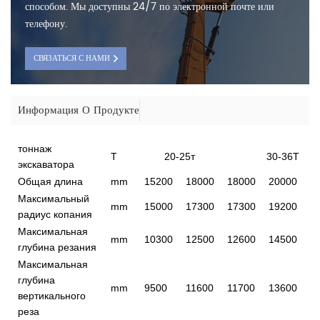
способом. Мы доступны 24/7 по электронной почте или
телефону.
СВЯЗАТЬСЯ С НАМИ
Информация О Продукте
тоннаж
T
20-25т
30-36Т
экскаватора
Общая длина
mm
15200
18000
18000
20000
2
Максимальный
mm
15000
17300
17300
19200
2
радиус копания
Максимальная
mm
10300
12500
12600
14500
1
глубина резания
Максимальная
глубина
mm
9500
11600
11700
13600
1
вертикального
реза