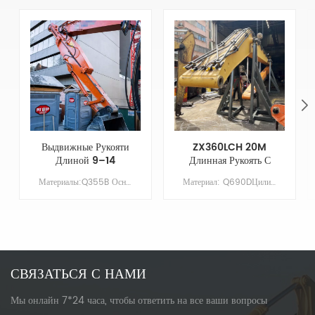
Выдвижные Рукояти
ZX360LCH 20M
Длиной 9–14
Длинная Рукоять С
Метров Для Рукояти
Ковшом Для
Материалы:Q355B Основные параметры Модель КАТ325-7 Длина стрелы XX Длина руки 9 Объем ковша/м&sup3; 0,7 Противовес НЕЗАЧЕМ
Материал: Q690DЦилиндр: Оригинальный размерСтрела: 11,37 мРукав: 8,63 мКовш: 1,5 куб. мГрунтовка/Покрытие: цинконаполненная грунтовка, наносимая распылением
Экскаватора Cat
Выравнивания И
325-7, Улучшенные
Съемными Зубьями
Возможности
Ковша
Копания
СВЯЗАТЬСЯ С НАМИ
Мы онлайн 7*24 часа, чтобы ответить на все ваши вопросы