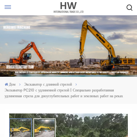
Дом
Экскаватор с длинной стрелой
Экскаватор PC210 с удлиненной стрелой | Специально разработанная
удлиненная стрела для дноуглубительных работ и земляных работ на реках