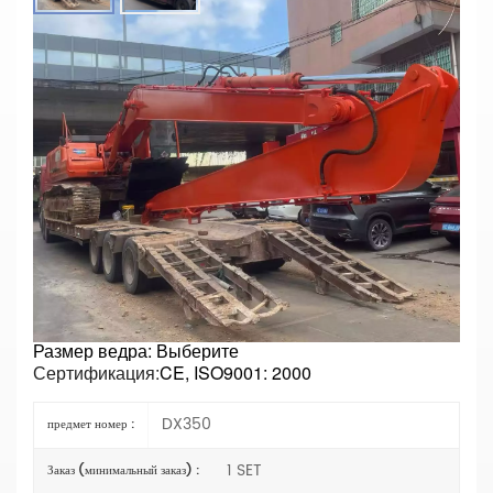
Экскаватор DX350 С Длинной Стрелой И
Вылетом Стрелы 18 М Для Дноуглубительных
Работ И Глубокой Выемки Грунта.
Основные параметры
Номер модели: DX350
Тип:
Экскаватор с длинной стрелой
Длина: 18 м
Материалы:
Q355B или Q690D
Состояние: Новое
Тип цилиндра рычага:
Вид внешней торговли
(внешняя)
Спецификация: OEM
Размер ведра: Выберите
Сертификация:
CE, ISO9001: 2000
DX350
предмет номер :
1 SET
Заказ (минимальный заказ) :