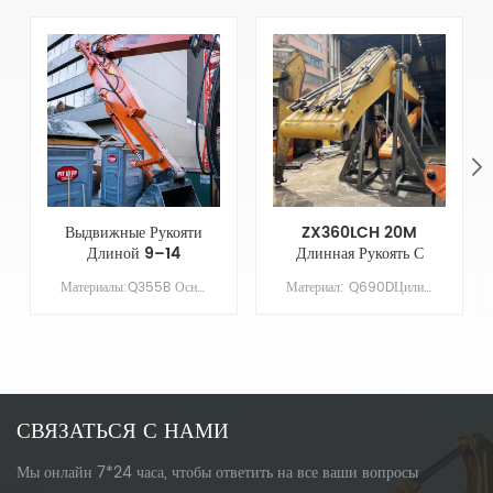
Выдвижные Рукояти
ZX360LCH 20M
Длиной 9–14
Длинная Рукоять С
Метров Для Рукояти
Ковшом Для
Материалы:Q355B Основные параметры Модель КАТ325-7 Длина стрелы XX Длина руки 9 Объем ковша/м&sup3; 0,7 Противовес НЕЗАЧЕМ
Материал: Q690DЦилиндр: Оригинальный размерСтрела: 11,37 мРукав: 8,63 мКовш: 1,5 куб. мГрунтовка/Покрытие: цинконаполненная грунтовка, наносимая распылением
Экскаватора Cat
Выравнивания И
325-7, Улучшенные
Съемными Зубьями
Возможности
Ковша
Копания
СВЯЗАТЬСЯ С НАМИ
Мы онлайн 7*24 часа, чтобы ответить на все ваши вопросы