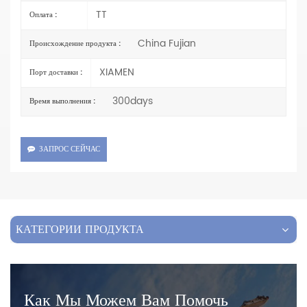
TT
Оплата :
China Fujian
Происхождение продукта :
XIAMEN
Порт доставки :
300days
Время выполнения :
ЗАПРОС СЕЙЧАС
КАТЕГОРИИ ПРОДУКТА
Как Мы Можем Вам Помочь