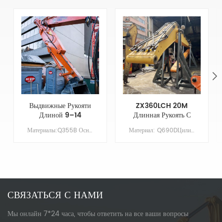
Выдвижные Рукояти
ZX360LCH 20M
Длиной 9–14
Длинная Рукоять С
Метров Для Рукояти
Ковшом Для
Материалы:Q355B Основные параметры Модель КАТ325-7 Длина стрелы XX Длина руки 9 Объем ковша/м&sup3; 0,7 Противовес НЕЗАЧЕМ
Материал: Q690DЦилиндр: Оригинальный размерСтрела: 11,37 мРукав: 8,63 мКовш: 1,5 куб. мГрунтовка/Покрытие: цинконаполненная грунтовка, наносимая распылением
Экскаватора Cat
Выравнивания И
325-7, Улучшенные
Съемными Зубьями
Возможности
Ковша
Копания
СВЯЗАТЬСЯ С НАМИ
Мы онлайн 7*24 часа, чтобы ответить на все ваши вопросы