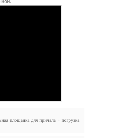
чной.
ная площадка для причала - погрузка