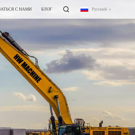
ЗАТЬСЯ С НАМИ
БЛОГ
Русский
English
français
русский
español
português
中文