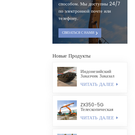
способом. Мы доступны 24/7
по электронной почте или
телефону.
СВЯЗАТЬСЯ С НАМИ
Новые Продукты
Индонезийский
Заказчик Заказал
Полностью
ЧИТАТЬ ДАЛЕЕ
Плавающее Шасси
Экскаватора-
Амфибии HX220
ZX350-5G
Телескопическая
Стрела,
ЧИТАТЬ ДАЛЕЕ
Изготовленный По
Индивидуальному
Заказу, Легкий
Грейфер