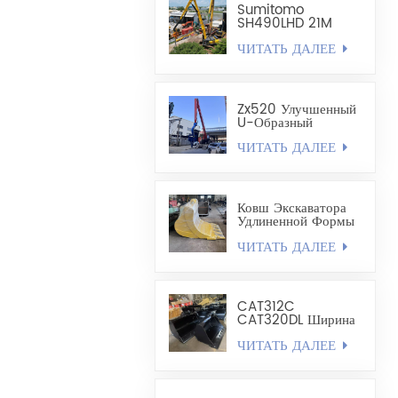
Ракушечного Типа
Sumitomo
Объемом 1,8 Куб.
SH490LHD 21M
Удлиненный
ЧИТАТЬ ДАЛЕЕ
Экскаватор Для
Крепления И
Бурения Стальных
Шпунтовых Свай
Zx520 Улучшенный
U-Образный
Забивной Рычаг Для
ЧИТАТЬ ДАЛЕЕ
Стальных
Шпунтовых Свай
Длиной 19,8 М
Ковш Экскаватора
Удлиненной Формы
- Карьерный Ковш
ЧИТАТЬ ДАЛЕЕ
CAT312C
CAT320DL Ширина
Выравнивающего
ЧИТАТЬ ДАЛЕЕ
Ковша 1200–1300
Мм