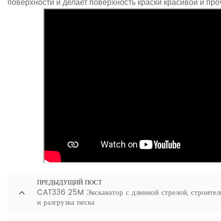
поверхности и делает поверхность краски красивой и про
ПРЕДЫДУЩИЙ ПОСТ
CAT336 25M Экскаватор с длинной стрелой, строитель
и разгрузка песка