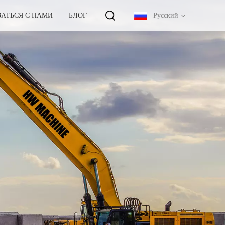
ЗАТЬСЯ С НАМИ
БЛОГ
Русский
English
français
русский
español
português
中文