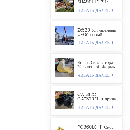
Объемом 1,8 Куб.
SH490LHD 21M
Удлиненный
ЧИТАТЬ ДАЛЕЕ
Экскаватор Для
Крепления И
Бурения Стальных
Шпунтовых Свай
Zx520 Улучшенный
U-Образный
Забивной Рычаг Для
ЧИТАТЬ ДАЛЕЕ
Стальных
Шпунтовых Свай
Длиной 19,8 М
Ковш Экскаватора
Удлиненной Формы
- Карьерный Ковш
ЧИТАТЬ ДАЛЕЕ
CAT312C
CAT320DL Ширина
Выравнивающего
ЧИТАТЬ ДАЛЕЕ
Ковша 1200–1300
Мм
PC360LC-11 Снос