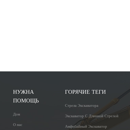
НУЖНА
ГОРЯЧИЕ ТЕГИ
ПОМОЩЬ
Стрела Экскаватора
Дом
Экскаватор С Длинной Стрелой
О нас
Амфибийный Экскаватор