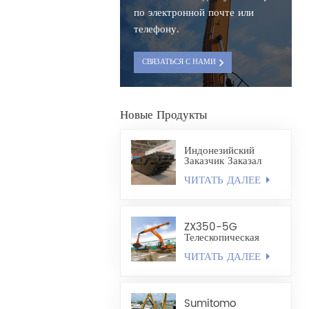
по электронной почте или
телефону.
СВЯЗАТЬСЯ С НАМИ
Новые Продукты
Индонезийский
Заказчик Заказал
Полностью
ЧИТАТЬ ДАЛЕЕ
Плавающее Шасси
Экскаватора-
Амфибии HX220
ZX350-5G
Телескопическая
Стрела,
ЧИТАТЬ ДАЛЕЕ
Изготовленный По
Индивидуальному
Заказу, Легкий
Грейфер
Ракушечного Типа
Sumitomo