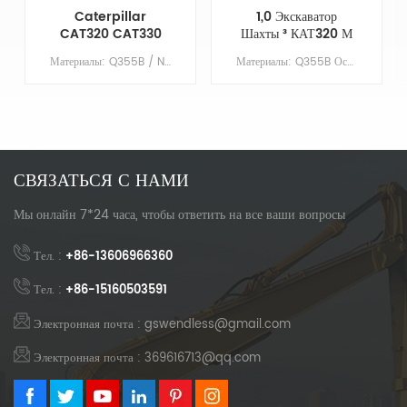
Caterpillar
1,0 Экскаватор
CAT320 CAT330
Шахты ³ КАТ320 М
CAT336 Heavy
Тяжелый Разделяет
Материалы: Q355B / NM400Основные параметрыМодельCAT336Блок защиты ковшаДАШтифт ковшаNOОбъем ковша/м³1.0ПротивовесНезачем
Материалы: Q355B Основные параметрыМодельCAT320Блок защиты ковшаДАКовш штифтNOОбъем ковша/ м³1,0ПротивовесНезачем
Duty Rock Bucket
Ковш Утеса
СВЯЗАТЬСЯ С НАМИ
Мы онлайн 7*24 часа, чтобы ответить на все ваши вопросы
Тел. :
+86-13606966360
Тел. :
+86-15160503591
Электронная почта : gswendless@gmail.com
Электронная почта : 369616713@qq.com