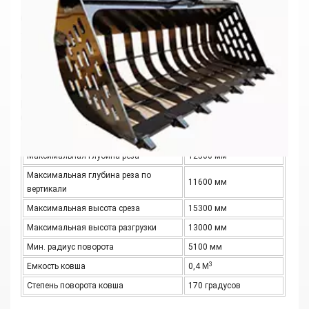
Скелетонный Каменный Ковш С Грейферной
Вилкой Для Ковша Мини-Погрузчика
Грузоподъемностью 5–30 Тонн Для
Строительства
Материалы: Q355B и NM400.
Основные параметры
Максимальный радиус копания
17300 мм
Максимальная глубина реза
12500 мм
Максимальная глубина реза по
11600 мм
вертикали
Максимальная высота среза
15300 мм
Максимальная высота разгрузки
13000 мм
Мин. радиус поворота
5100 мм
3
Емкость ковша
0,4 М
Степень поворота ковша
170 градусов