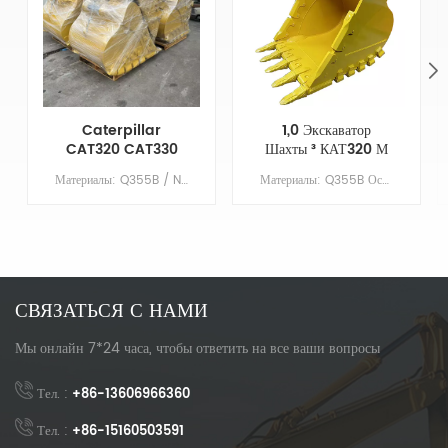
Caterpillar
1,0 Экскаватор
CAT320 CAT330
Шахты ³ КАТ320 М
CAT336 Heavy
Тяжелый Разделяет
Материалы: Q355B / NM400Основные параметрыМодельCAT336Блок защиты ковшаДАШтифт ковшаNOОбъем ковша/м³1.0ПротивовесНезачем
Материалы: Q355B Основные параметрыМодельCAT320Блок защиты ковшаДАКовш штифтNOОбъем ковша/ м³1,0ПротивовесНезачем
Duty Rock Bucket
Ковш Утеса
СВЯЗАТЬСЯ С НАМИ
Мы онлайн 7*24 часа, чтобы ответить на все ваши вопросы
Тел. :
+86-13606966360
Тел. :
+86-15160503591