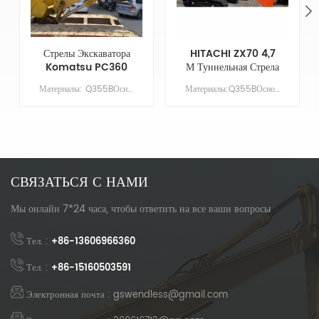
Стрелы Экскаватора
HITACHI ZX70 4,7
Komatsu PC360
М Туннельная Стрела
Для Проходки
Для Земляных Работ
Материалы: Q355BОсновные параметрыМодельПК360Длина стрелы5,7 МДлина руки2,9 млнОбъем ковша/ м³1,5ПротивовесНЕЗАЧЕМ
Материалы:Q355BОсновные параметрыМодельZX70Длина стрелы2,9 МДлина руки1,75 МОбъем ковша/м³1,5ПротивовесНЕЗАЧЕМ
Тоннелей
В Подвале
СВЯЗАТЬСЯ С НАМИ
Мы онлайн 7*24 часа, чтобы ответить на все ваши вопросы
Тел. :
+86-13606966360
Тел. :
+86-15160503591
Электронная почта : gswendless@gmail.com