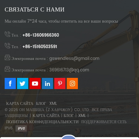
СВЯЗАТЬСЯ С НАМИ
Мы онлайн 7*24 часа, чтобы ответить на все ваши вопросы
Тел. :
+86-13606966360
Тел. :
+86-15160503591
Электронная почта : gswendless@gmail.com
Электронная почта : 369616713@qq.com
КАРТА САЙТА
БЛОГ
XML
© 2026 ОН МАШИНА (Z ХАНЧЖОУ) CO., LTD. .ВСЕ ПРАВА
КАРТА САЙТА
БЛОГ
XML
ЗАЩИЩЕНЫ .|
|
|
|
ПОЛИТИКА КОНФИДЕНЦИАЛЬНОСТИ
ПОДДЕРЖИВАЕТСЯ СЕТЬ
IPV6