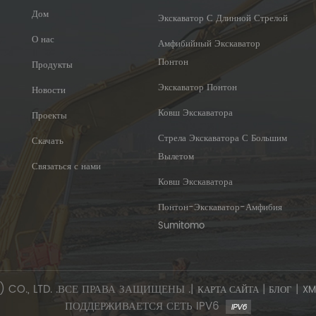
Дом
Экскаватор С Длинной Стрелой
О нас
Амфибийный Экскаватор
Понтон
Продукты
Экскаватор Понтон
Новости
Ковш Экскаватора
Проекты
Стрела Экскаватора С Большим
Скачать
Вылетом
Связаться с нами
Ковш Экскаватора
Понтон-Экскаватор-Амфибия
Sumitomo
CO., LTD. .ВСЕ ПРАВА ЗАЩИЩЕНЫ .|
|
|
КАРТА САЙТА
БЛОГ
XM
ПОДДЕРЖИВАЕТСЯ СЕТЬ IPV6