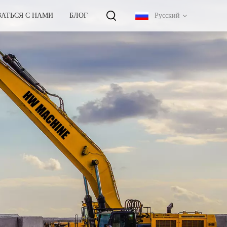
ЗАТЬСЯ С НАМИ
БЛОГ
Русский
English
français
русский
español
português
中文